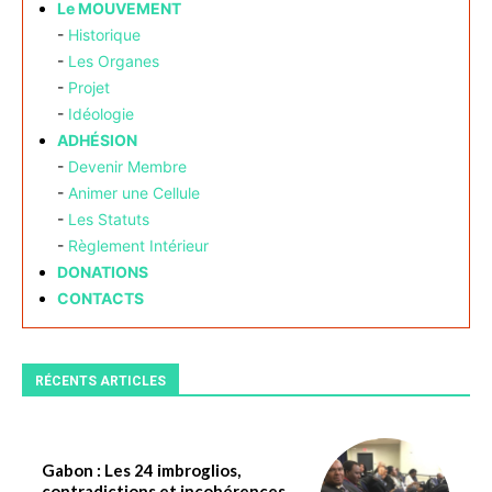
Le MOUVEMENT
-
Historique
-
Les Organes
-
Projet
-
Idéologie
ADHÉSION
-
Devenir Membre
-
Animer une Cellule
-
Les Statuts
-
Règlement Intérieur
DONATIONS
CONTACTS
RÉCENTS ARTICLES
Gabon : Les 24 imbroglios,
contradictions et incohérences