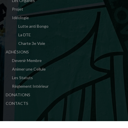
Les Organes
Projet
Idéologie
Lutte anti Bongo
La DTE
Charte 3e Voie
ADHÉSIONS
Devenir Membre
Animer une Cellule
Les Statuts
Règlement Intérieur
DONATIONS
CONTACTS