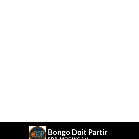
Bongo Doit Partir
BDP-
MODWOAM