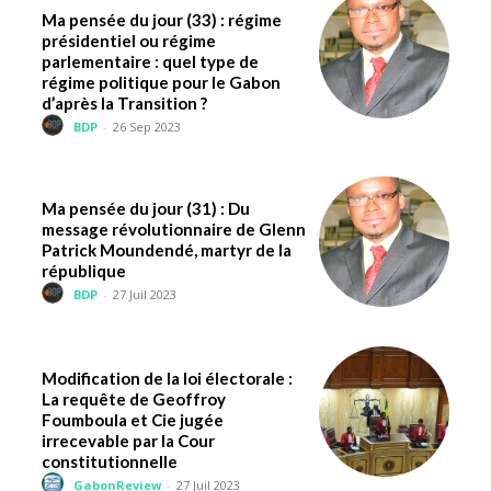
Ma pensée du jour (33) : régime
présidentiel ou régime
parlementaire : quel type de
régime politique pour le Gabon
d’après la Transition ?
BDP
-
26 Sep 2023
Ma pensée du jour (31) : Du
message révolutionnaire de Glenn
Patrick Moundendé, martyr de la
république
BDP
-
27 Juil 2023
Modification de la loi électorale :
La requête de Geoffroy
Foumboula et Cie jugée
irrecevable par la Cour
constitutionnelle
GabonReview
-
27 Juil 2023