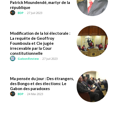
Patrick Moundendé, martyr de la
république
BDP
-
27 Juil 2023
Modification de la loi électorale :
La requête de Geoffroy
Foumboula et Cie jugée
irrecevable par la Cour
constitutionnelle
GabonReview
-
27 Juil 2023
Ma pensée du jour : Des étrangers,
des Bongo et des élections: Le
Gabon des paradoxes
BDP
-
24 Mai 2023