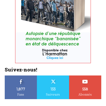
Suivez-nous!
1,877
133
558
Fans
Suiveurs
Abonnés