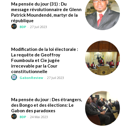
Ma pensée du jour (31) : Du
message révolutionnaire de Glenn
Patrick Moundendé, martyr de la
république
BDP
-
27 Juil 2023
Modification de la loi électorale :
La requête de Geoffroy
Foumboula et Cie jugée
irrecevable par la Cour
constitutionnelle
GabonReview
-
27 Juil 2023
Ma pensée du jour : Des étrangers,
des Bongo et des élections: Le
Gabon des paradoxes
BDP
-
24 Mai 2023