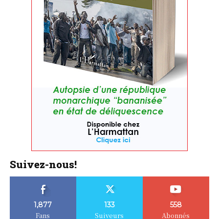
Suivez-nous!
1,877
133
558
Fans
Suiveurs
Abonnés