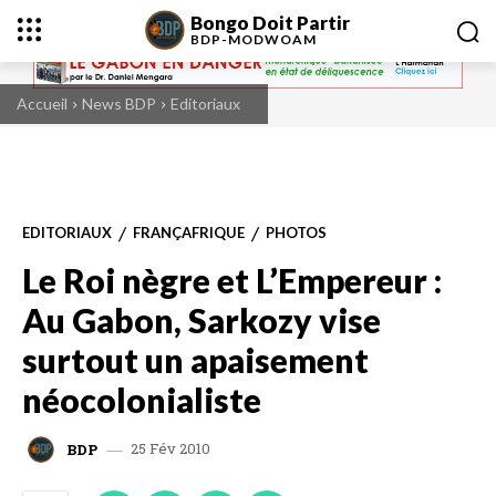
Bongo Doit Partir
BDP-
MODWOAM
Accueil
News BDP
Editoriaux
EDITORIAUX
FRANÇAFRIQUE
PHOTOS
Le Roi nègre et L’Empereur :
Au Gabon, Sarkozy vise
surtout un apaisement
néocolonialiste
25 Fév 2010
BDP