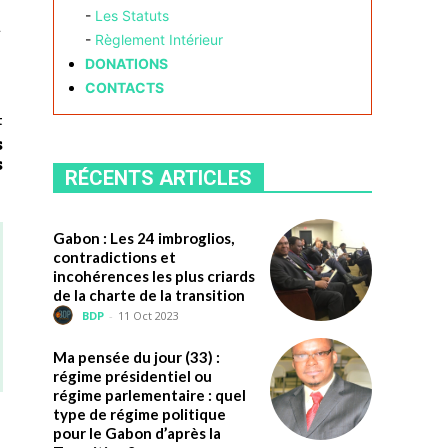
-
Les Statuts
t
-
Règlement Intérieur
DONATIONS
CONTACTS
t
s
s
RÉCENTS ARTICLES
Gabon : Les 24 imbroglios,
contradictions et
incohérences les plus criards
de la charte de la transition
BDP
-
11 Oct 2023
Ma pensée du jour (33) :
régime présidentiel ou
régime parlementaire : quel
type de régime politique
pour le Gabon d’après la