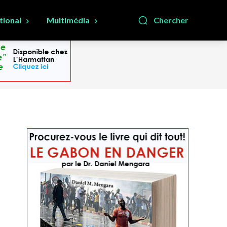
tional
Multimédia
Chercher