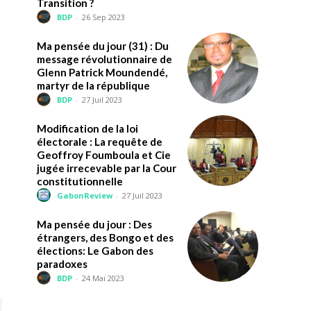
Transition ?
BDP
-
26 Sep 2023
Ma pensée du jour (31) : Du
message révolutionnaire de
Glenn Patrick Moundendé,
martyr de la république
BDP
-
27 Juil 2023
Modification de la loi
électorale : La requête de
Geoffroy Foumboula et Cie
jugée irrecevable par la Cour
constitutionnelle
GabonReview
-
27 Juil 2023
Ma pensée du jour : Des
étrangers, des Bongo et des
élections: Le Gabon des
paradoxes
BDP
-
24 Mai 2023