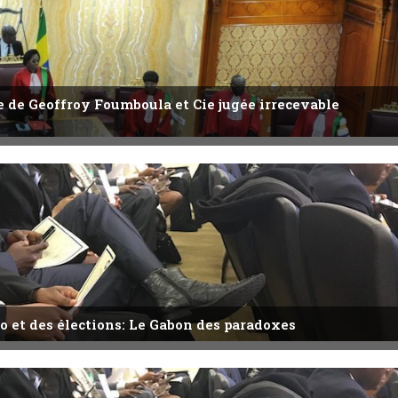
ête de Geoffroy Foumboula et Cie jugée irrecevable
o et des élections: Le Gabon des paradoxes