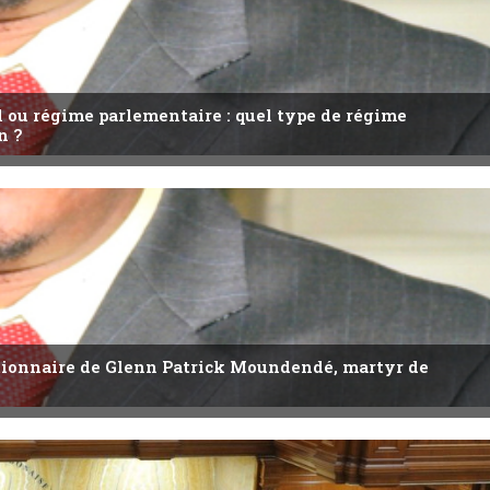
l ou régime parlementaire : quel type de régime
n ?
utionnaire de Glenn Patrick Moundendé, martyr de