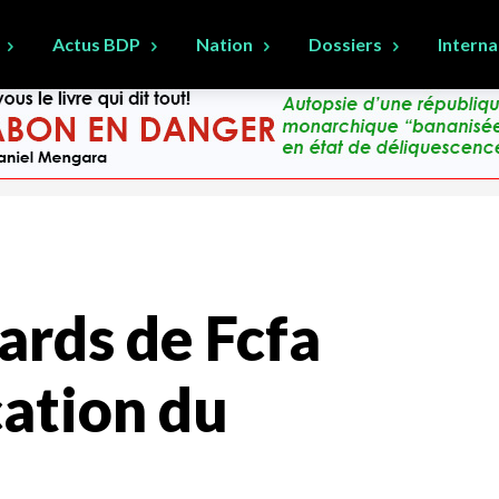
Actus BDP
Nation
Dossiers
Interna
iards de Fcfa
cation du