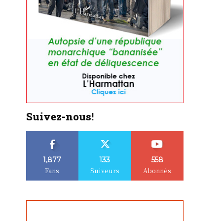
Suivez-nous!
1,877
133
558
Fans
Suiveurs
Abonnés