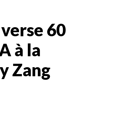
 verse 60
A à la
dy Zang