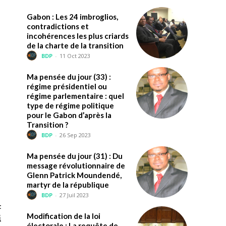
Gabon : Les 24 imbroglios,
contradictions et
incohérences les plus criards
de la charte de la transition
BDP
-
11 Oct 2023
Ma pensée du jour (33) :
régime présidentiel ou
régime parlementaire : quel
type de régime politique
pour le Gabon d’après la
Transition ?
BDP
-
26 Sep 2023
Ma pensée du jour (31) : Du
message révolutionnaire de
Glenn Patrick Moundendé,
martyr de la république
BDP
-
27 Juil 2023
t
Modification de la loi
i
électorale : La requête de