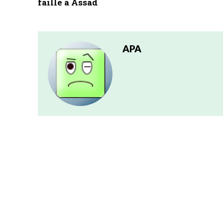
faille à Assad
APA