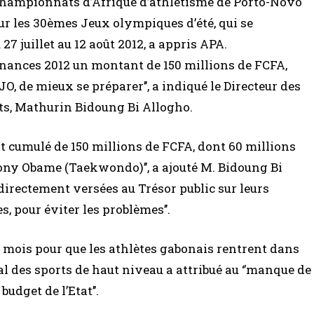
 championnats d’Afrique d’athlétisme de Porto-Novo
ur les 30èmes Jeux olympiques d’été, qui se
7 juillet au 12 août 2012, a appris APA.
finances 2012 un montant de 150 millions de FCFA,
JO, de mieux se préparer’’, a indiqué le Directeur des
ts, Mathurin Bidoung Bi Allogho.
ant cumulé de 150 millions de FCFA, dont 60 millions
ny Obame (Taekwondo)’’, a ajouté M. Bidoung Bi
irectement versées au Trésor public sur leurs
, pour éviter les problèmes’’.
is mois pour que les athlètes gabonais rentrent dans
al des sports de haut niveau a attribué au ‘’manque de
udget de l’Etat’’.