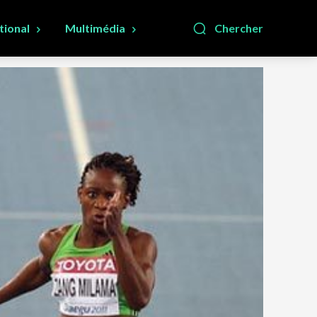
tional
Multimédia
Chercher