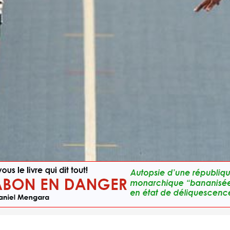
y-, Zang Milama, médaillée d'or des 100m dames des Championnats d'Afrique d'Athlé