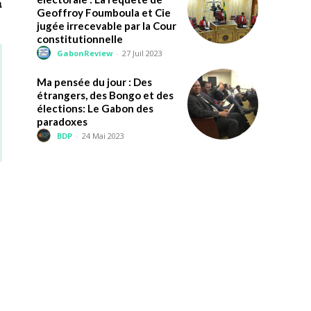
a
Geoffroy Foumboula et Cie
jugée irrecevable par la Cour
constitutionnelle
GabonReview
-
27 Juil 2023
Ma pensée du jour : Des
étrangers, des Bongo et des
élections: Le Gabon des
paradoxes
BDP
-
24 Mai 2023