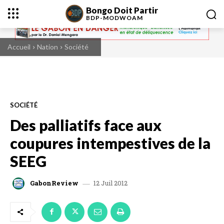
Bongo Doit Partir
BDP-
MODWOAM
Accueil
Nation
Société
SOCIÉTÉ
Des palliatifs face aux
coupures intempestives de la
SEEG
12 Juil 2012
GabonReview