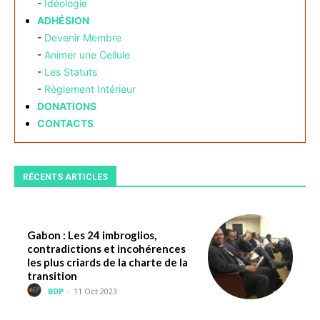
-
Idéologie
ADHÉSION
-
Devenir Membre
-
Animer une Cellule
-
Les Statuts
-
Règlement Intérieur
DONATIONS
CONTACTS
RÉCENTS ARTICLES
Gabon : Les 24 imbroglios,
contradictions et incohérences
les plus criards de la charte de la
transition
BDP
-
11 Oct 2023