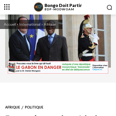
Bongo Doit Partir
BDP-
MODWOAM
Accueil
International
Afrique
François Hollande reçoit Alphé Condé, président de la Guinée, à l'Elysée, le
2/7/12 © AFP/MEHDI FEDOUACH
AFRIQUE
POLITIQUE