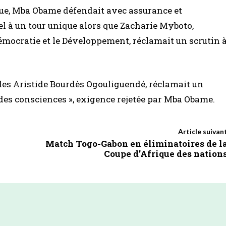
oque, Mba Obame défendait avec assurance et
el à un tour unique alors que Zacharie Myboto,
émocratie et le Développement, réclamait un scrutin 
les Aristide Bourdès Ogouliguendé, réclamait un
t des consciences », exigence rejetée par Mba Obame.
Article suivan
Match Togo-Gabon en éliminatoires de l
Coupe d’Afrique des nation