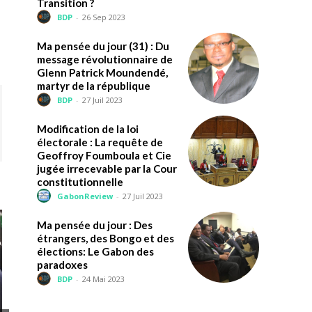
Transition ?
BDP
-
26 Sep 2023
Ma pensée du jour (31) : Du
message révolutionnaire de
Glenn Patrick Moundendé,
martyr de la république
BDP
-
27 Juil 2023
Modification de la loi
électorale : La requête de
Geoffroy Foumboula et Cie
jugée irrecevable par la Cour
constitutionnelle
GabonReview
-
27 Juil 2023
Ma pensée du jour : Des
étrangers, des Bongo et des
élections: Le Gabon des
paradoxes
BDP
-
24 Mai 2023