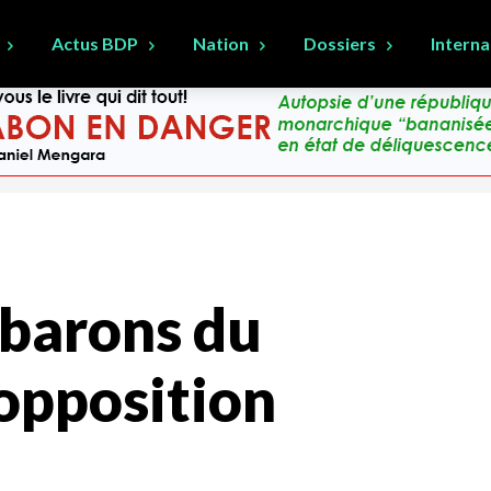
Actus BDP
Nation
Dossiers
Interna
 barons du
’opposition