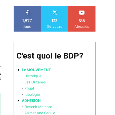
à
1,877
133
558
Fans
Suiveurs
Abonnés
C'est quoi le BDP?
t
Le MOUVEMENT
a
-
Historique
s
-
Les Organes
-
Projet
-
Idéologie
ADHÉSION
-
Devenir Membre
-
Animer une Cellule