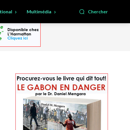
tional
Multimédia
Chercher