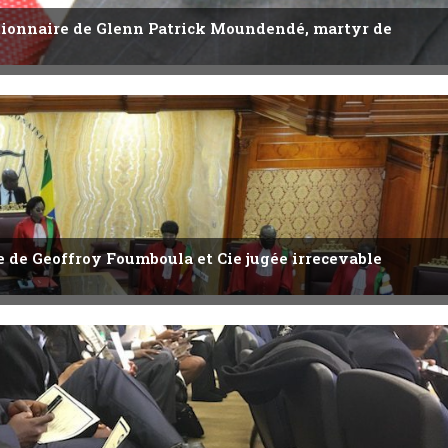
utionnaire de Glenn Patrick Moundendé, martyr de
ête de Geoffroy Foumboula et Cie jugée irrecevable