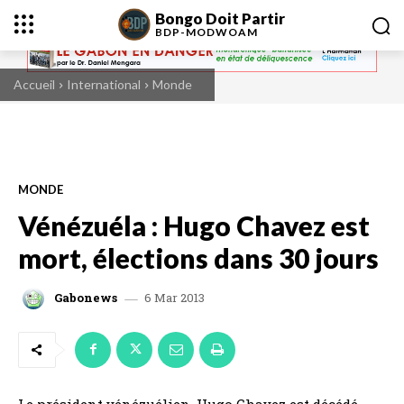
Bongo Doit Partir
BDP-
MODWOAM
Accueil
International
Monde
MONDE
Vénézuéla : Hugo Chavez est
mort, élections dans 30 jours
6 Mar 2013
Gabonews
Le président vénézuélien, Hugo Chavez est décédé