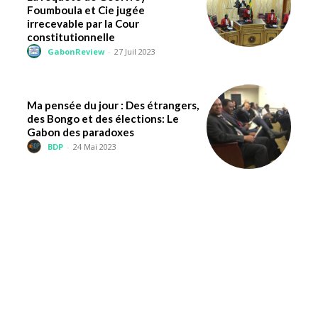
Foumboula et Cie jugée
irrecevable par la Cour
constitutionnelle
GabonReview
-
27 Juil 2023
Ma pensée du jour : Des étrangers,
des Bongo et des élections: Le
Gabon des paradoxes
BDP
-
24 Mai 2023