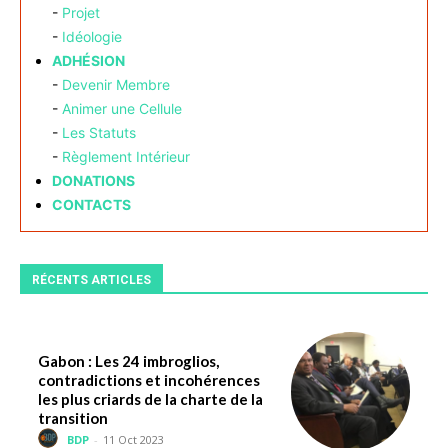
-
Projet
-
Idéologie
ADHÉSION
-
Devenir Membre
-
Animer une Cellule
-
Les Statuts
-
Règlement Intérieur
DONATIONS
CONTACTS
RÉCENTS ARTICLES
Gabon : Les 24 imbroglios,
contradictions et incohérences
les plus criards de la charte de la
transition
BDP
-
11 Oct 2023