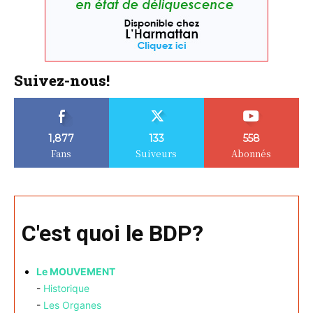
Suivez-nous!
1,877
133
558
Fans
Suiveurs
Abonnés
C'est quoi le BDP?
Le MOUVEMENT
-
Historique
-
Les Organes