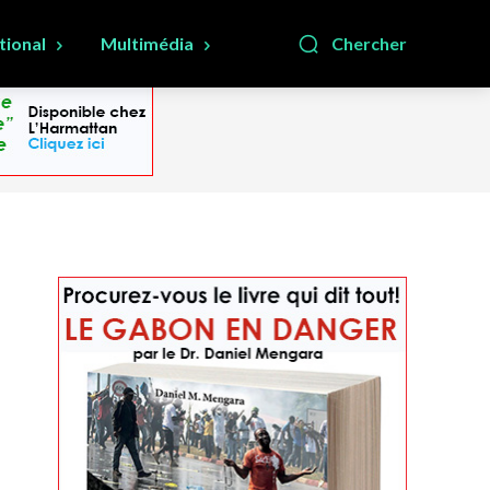
tional
Multimédia
Chercher