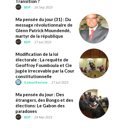
Transition ?
BDP
-
26 Sep 2023
Ma pensée du jour (31) : Du
message révolutionnaire de
Glenn Patrick Moundendé,
martyr de la république
BDP
-
27 Juil 2023
Modification de la loi
électorale : La requête de
Geoffroy Foumboula et Cie
jugée irrecevable par la Cour
constitutionnelle
GabonReview
-
27 Juil 2023
Ma pensée du jour : Des
étrangers, des Bongo et des
élections: Le Gabon des
paradoxes
BDP
-
24 Mai 2023