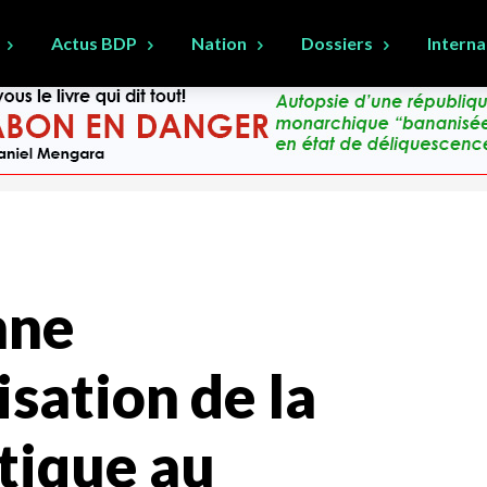
Actus BDP
Nation
Dossiers
Interna
mne
isation de la
tique au