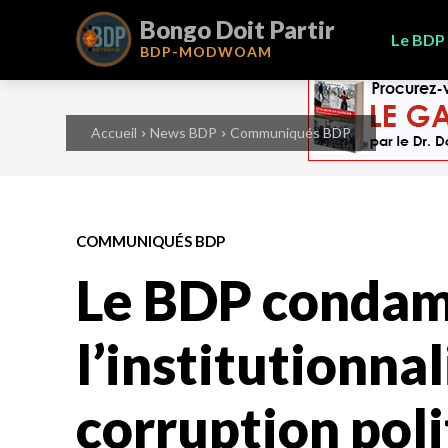
Bongo Doit Partir
Le BDP
BDP-
MODWOAM
Accueil
News BDP
Communiqués BDP
COMMUNIQUÉS BDP
Le BDP conda
l’institutionnal
corruption poli