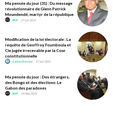
Ma pensée du jour (31) : Du message
révolutionnaire de Glenn Patrick
Moundendé, martyr de la république
BDP
-
27 Juil 2023
Modification de la loi électorale : La
requête de Geoffroy Foumboula et
Cie jugée irrecevable par la Cour
constitutionnelle
GabonReview
-
27 Juil 2023
Ma pensée du jour : Des étrangers,
des Bongo et des élections: Le
Gabon des paradoxes
BDP
-
24 Mai 2023