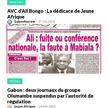
ANALYSES
AVC d’Ali Bongo : La dédicace de Jeune
Afrique
GabonReview
-
21 Oct 2019
MÉDIAS
Gabon : deux journaux du groupe
Olumambe suspendus par l’autorité de
régulation
Jeune Afrique
-
24 Déc 2018