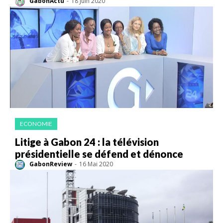
GabonActu
-
18 Juin 2020
ECONOMIE
Litige à Gabon 24 : la télévision
présidentielle se défend et dénonce
GabonReview
-
16 Mai 2020