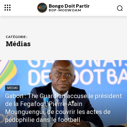
Bongo Doit Partir
BDP-
MODWOAM
CATÉGORIE :
Médias
MÉDIAS
Gabon : The Guardian accuse le président
de la Fegafoot, Pierre-Alain
Mounguengui, de couvrir les actes de
pédophilie dans le football