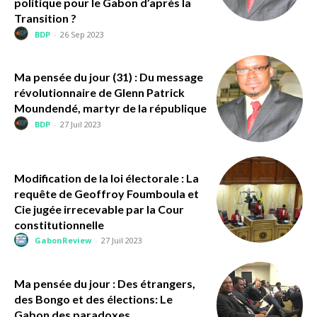
politique pour le Gabon d’après la
Transition ?
BDP
-
26 Sep 2023
Ma pensée du jour (31) : Du message
révolutionnaire de Glenn Patrick
Moundendé, martyr de la république
BDP
-
27 Juil 2023
Modification de la loi électorale : La
requête de Geoffroy Foumboula et
Cie jugée irrecevable par la Cour
constitutionnelle
GabonReview
-
27 Juil 2023
Ma pensée du jour : Des étrangers,
des Bongo et des élections: Le
Gabon des paradoxes