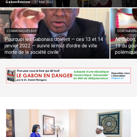
GabonReview
-
17 Mar 2022
COMMUNIQUÉS BDP
CORONAVIRU
Pourquoi les Gabonais doivent — ces 13 et 14
Au Gabon, 
janvier 2022 — suivre le mot d’ordre de ville
19 du gou
morte de la société civile
polémiqu