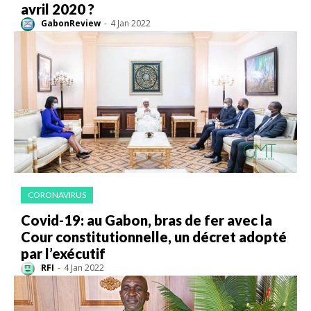
avril 2020 ?
GabonReview
-
4 Jan 2022
CORONAVIRUS
Covid-19: au Gabon, bras de fer avec la
Cour constitutionnelle, un décret adopté
par l’exécutif
RFI
-
4 Jan 2022