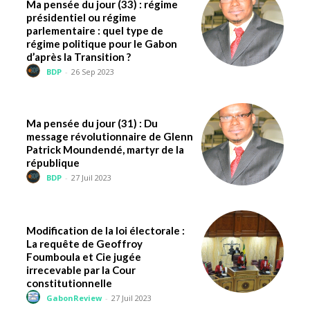
Ma pensée du jour (33) : régime
présidentiel ou régime
parlementaire : quel type de
régime politique pour le Gabon
d’après la Transition ?
BDP
-
26 Sep 2023
Ma pensée du jour (31) : Du
message révolutionnaire de Glenn
Patrick Moundendé, martyr de la
république
BDP
-
27 Juil 2023
Modification de la loi électorale :
La requête de Geoffroy
Foumboula et Cie jugée
irrecevable par la Cour
constitutionnelle
GabonReview
-
27 Juil 2023