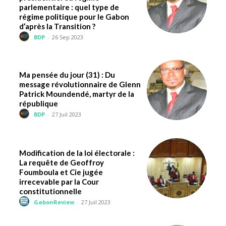
parlementaire : quel type de
régime politique pour le Gabon
d’après la Transition ?
BDP
-
26 Sep 2023
Ma pensée du jour (31) : Du
message révolutionnaire de Glenn
Patrick Moundendé, martyr de la
république
BDP
-
27 Juil 2023
Modification de la loi électorale :
La requête de Geoffroy
Foumboula et Cie jugée
irrecevable par la Cour
constitutionnelle
GabonReview
-
27 Juil 2023