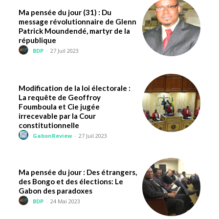
Ma pensée du jour (31) : Du
message révolutionnaire de Glenn
Patrick Moundendé, martyr de la
république
BDP
-
27 Juil 2023
Modification de la loi électorale :
La requête de Geoffroy
Foumboula et Cie jugée
irrecevable par la Cour
constitutionnelle
GabonReview
-
27 Juil 2023
Ma pensée du jour : Des étrangers,
des Bongo et des élections: Le
Gabon des paradoxes
BDP
-
24 Mai 2023