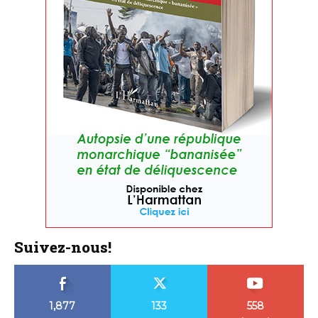
Suivez-nous!
1,877
133
558