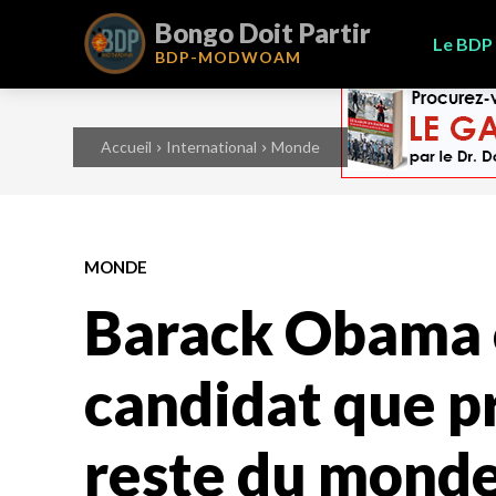
Bongo Doit Partir
Le BDP
BDP-
MODWOAM
Accueil
International
Monde
MONDE
Barack Obama e
candidat que pr
reste du mond