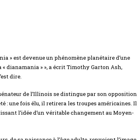
ania » est devenue un phénomène planétaire d’une
a « dianamania » », a écrit Timothy Garton Ash,
est dire.
 sénateur de l’Illinois se distingue par son opposition
é : une fois élu, il retirera les troupes américaines. Il
rissant l’idée d’un véritable changement au Moyen-
urs, de sa naissance à l’âge adulte, renvoient l’image