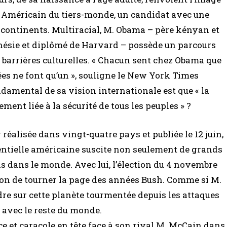
n Américain du tiers-monde, un candidat avec une
s continents. Multiracial, M. Obama – père kényan et
nésie et diplômé de Harvard – possède un parcours
s barrières culturelles. « Chacun sent chez Obama que
ées ne font qu’un », souligne le New York Times
ndamental de sa vision internationale est que « la
ment liée à la sécurité de tous les peuples » ?
éalisée dans vingt-quatre pays et publiée le 12 juin,
entielle américaine suscite non seulement de grands
s dans le monde. Avec lui, l’élection du 4 novembre
on de tourner la page des années Bush. Comme si M.
dre sur cette planète tourmentée depuis les attaques
s avec le reste du monde.
e et caracole en tête face à son rival M. McCain dans