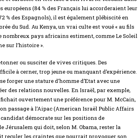
s européens (84 % des Français lui accorderaient leur
72 % des Espagnols), il est également plébiscité en
orée du Sud. Au Kenya, un vrai culte est voué « au fils
 de nombreux pays africains estiment, comme Le Soleil
 sur l’histoire ».
tonner ou susciter de vives critiques. Des
ficile à cerner, trop jeune ou manquant d’expérience.
u se forger une stature d’homme d’Etat avec une
réer des relations nouvelles. En Israël, par exemple,
 affichait ouvertement une préférence pour M. McCain,
on passage à l’Aipac (American Israël Public Affairs
du candidat démocrate sur les positions de
e Jérusalem qui doit, selon M. Obama, rester la
 fait reculer les craintes que pourrait provoquer son