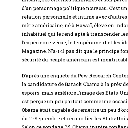
d’un personnage politique nouveau. C’est u
relation personnelle et intime avec d’autre
mère américaine, né à Hawaï, élevé en Indo
inhabituel qui le rend apte à transcender le
l’expérience vécue, le tempérament et les id
Magazine. N’a-t-il pas dit que le principe fo
sécurité du peuple américain est inextricable
D’après une enquête du Pew Research Center r
la candidature de Barack Obama à la présid
espoirs, mais améliore l’image des Etats-Uni
est perçue un peu partout comme une occasi
Obama était capable de remettre un peu d’or
du 11-Septembre et réconcilier les Etats-Uni
Selon ce sondage, M. Obama inspire confianc