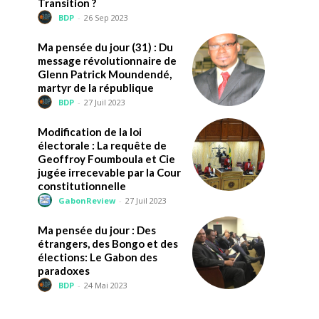
Transition ?
BDP
-
26 Sep 2023
Ma pensée du jour (31) : Du
message révolutionnaire de
Glenn Patrick Moundendé,
martyr de la république
BDP
-
27 Juil 2023
Modification de la loi
électorale : La requête de
Geoffroy Foumboula et Cie
jugée irrecevable par la Cour
constitutionnelle
GabonReview
-
27 Juil 2023
Ma pensée du jour : Des
étrangers, des Bongo et des
élections: Le Gabon des
paradoxes
BDP
-
24 Mai 2023