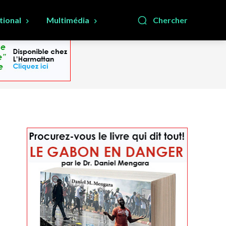
tional
Multimédia
Chercher