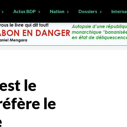
Actus BDP
Nation
Dossiers
Interna
st le
éfère le
e