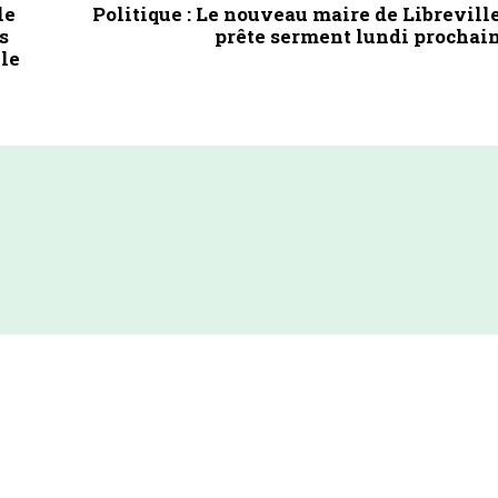
le
Politique : Le nouveau maire de Librevill
s
prête serment lundi prochai
 le