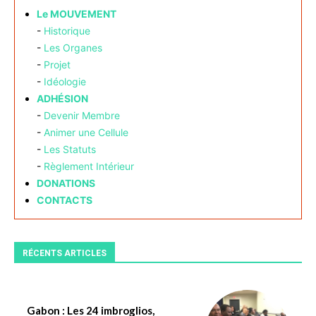
Le MOUVEMENT
-
Historique
-
Les Organes
-
Projet
-
Idéologie
ADHÉSION
-
Devenir Membre
-
Animer une Cellule
-
Les Statuts
-
Règlement Intérieur
DONATIONS
CONTACTS
RÉCENTS ARTICLES
Gabon : Les 24 imbroglios,