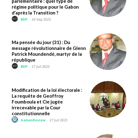
parlementaire : quel type de
régime politique pour le Gabon
d’après la Transition ?
BDP
-
26 Sep 2023
Ma pensée du jour (31) : Du
message révolutionnaire de Glenn
Patrick Moundendé, martyr de la
république
BDP
-
27 Juil 2023
Modification de la loi électorale :
La requête de Geoffroy
Foumboula et Cie jugée
irrecevable par la Cour
constitutionnelle
GabonReview
-
27 Juil 2023