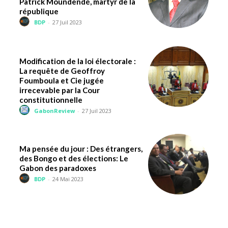
Patrick Moundendé, martyr de la
république
BDP
-
27 Juil 2023
Modification de la loi électorale :
La requête de Geoffroy
Foumboula et Cie jugée
irrecevable par la Cour
constitutionnelle
GabonReview
-
27 Juil 2023
Ma pensée du jour : Des étrangers,
des Bongo et des élections: Le
Gabon des paradoxes
BDP
-
24 Mai 2023