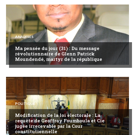
ANALYSES
Ma pensée du jour (31) : Du message
révolutionnaire de Glenn Patrick
Moundendé, martyr de la république
POLITIQUE
Modification de la loi électorale : La
requête de Geoffroy Foumboula et Cie
jugée irrecevable par la Cour
constitutionnelle