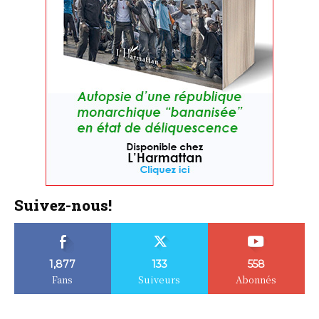
Suivez-nous!
1,877
133
558
Fans
Suiveurs
Abonnés