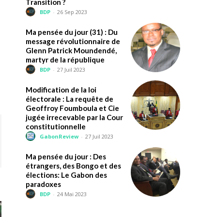
Transition ?
BDP
-
26 Sep 2023
Ma pensée du jour (31) : Du
message révolutionnaire de
Glenn Patrick Moundendé,
martyr de la république
BDP
-
27 Juil 2023
Modification de la loi
électorale : La requête de
Geoffroy Foumboula et Cie
jugée irrecevable par la Cour
constitutionnelle
GabonReview
-
27 Juil 2023
Ma pensée du jour : Des
étrangers, des Bongo et des
élections: Le Gabon des
paradoxes
BDP
-
24 Mai 2023