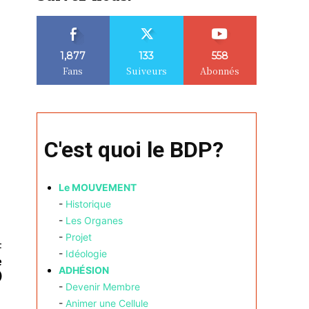
1,877
133
558
Fans
Suiveurs
Abonnés
C'est quoi le BDP?
Le MOUVEMENT
-
Historique
-
Les Organes
-
Projet
t
-
Idéologie
e
ADHÉSION
)
-
Devenir Membre
-
Animer une Cellule