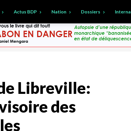
Actus BDP
Nation
Dossiers
Interna
e Libreville:
visoire des
les