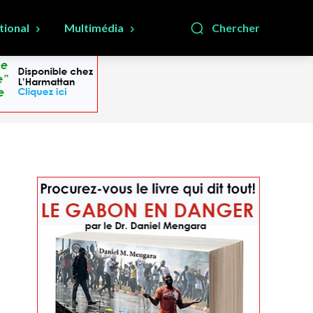
tional
Multimédia
Chercher