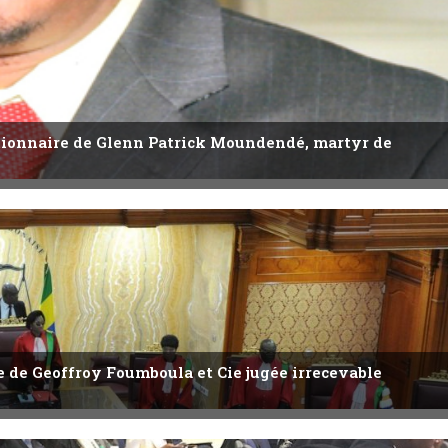
utionnaire de Glenn Patrick Moundendé, martyr de
ête de Geoffroy Foumboula et Cie jugée irrecevable