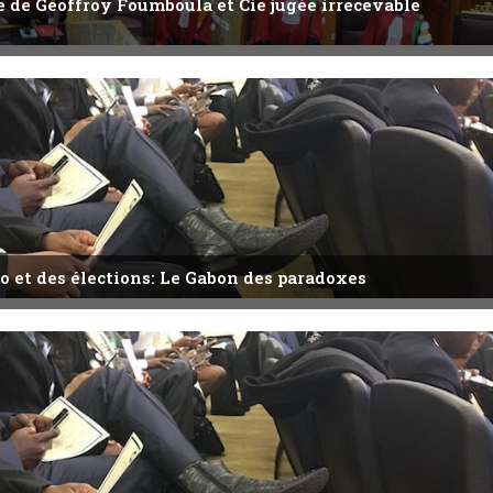
ête de Geoffroy Foumboula et Cie jugée irrecevable
o et des élections: Le Gabon des paradoxes