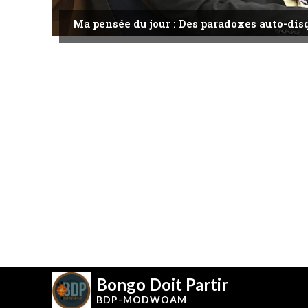
Ma pensée du jour : Des paradoxes auto-dis
Bongo Doit Partir
BDP-
MODWOAM