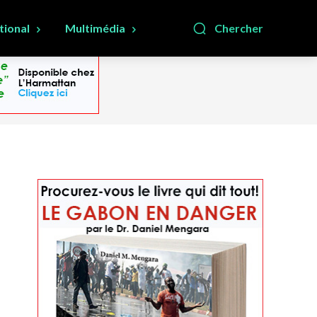
tional
Multimédia
Chercher