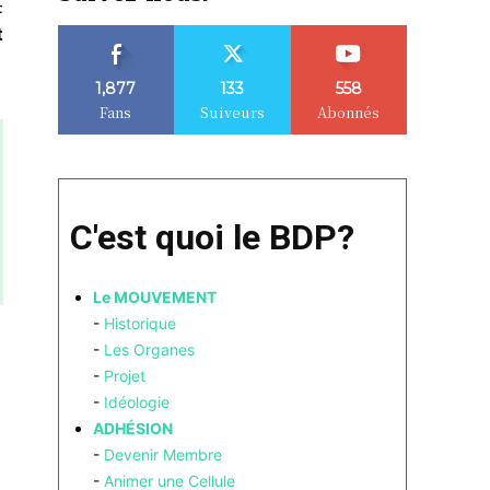
t
t
1,877
133
558
Fans
Suiveurs
Abonnés
C'est quoi le BDP?
Le MOUVEMENT
-
Historique
-
Les Organes
-
Projet
-
Idéologie
ADHÉSION
-
Devenir Membre
-
Animer une Cellule