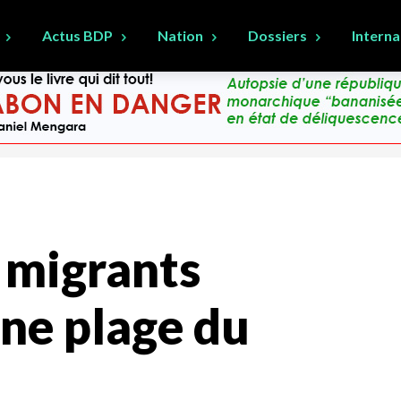
Actus BDP
Nation
Dossiers
Interna
2 migrants
une plage du