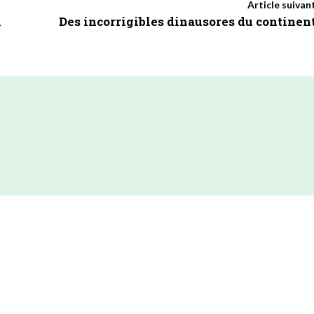
Article suivan
x
Des incorrigibles dinausores du continen