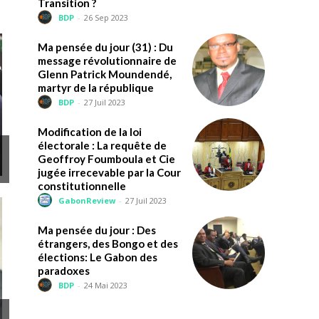
Transition ?
BDP
-
26 Sep 2023
Ma pensée du jour (31) : Du
message révolutionnaire de
Glenn Patrick Moundendé,
martyr de la république
BDP
-
27 Juil 2023
Modification de la loi
électorale : La requête de
Geoffroy Foumboula et Cie
jugée irrecevable par la Cour
constitutionnelle
GabonReview
-
27 Juil 2023
Ma pensée du jour : Des
étrangers, des Bongo et des
élections: Le Gabon des
paradoxes
BDP
-
24 Mai 2023