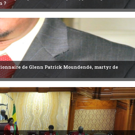
n ?
utionnaire de Glenn Patrick Moundendé, martyr de