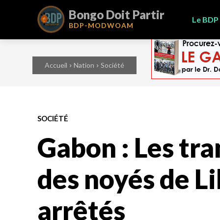
Bongo Doit Partir
Le BDP
BDP-
MODWOAM
Accueil
Nation
Société
SOCIÉTÉ
Gabon : Les tr
des noyés de Li
arrêtés