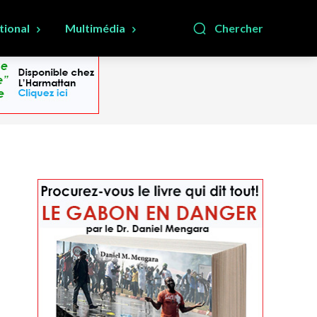
tional
Multimédia
Chercher