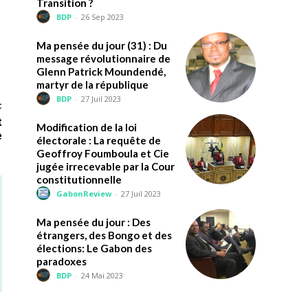
Transition ?
BDP
-
26 Sep 2023
Ma pensée du jour (31) : Du
message révolutionnaire de
Glenn Patrick Moundendé,
martyr de la république
BDP
-
27 Juil 2023
t
t
Modification de la loi
e
électorale : La requête de
Geoffroy Foumboula et Cie
jugée irrecevable par la Cour
constitutionnelle
GabonReview
-
27 Juil 2023
Ma pensée du jour : Des
étrangers, des Bongo et des
élections: Le Gabon des
paradoxes
BDP
-
24 Mai 2023