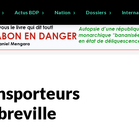
Actus BDP
Nation
Dossiers
Interna
ansporteurs
breville