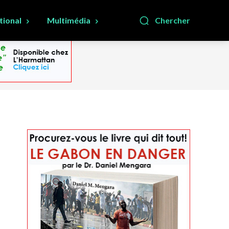
tional
Multimédia
Chercher