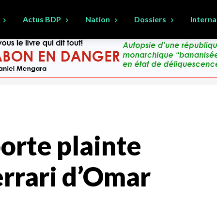
Actus BDP
Nation
Dossiers
Interna
orte plainte
Ferrari d’Omar