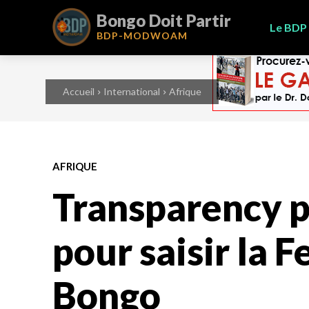
Bongo Doit Partir
Le BDP
BDP-
MODWOAM
Accueil
International
Afrique
AFRIQUE
Transparency p
pour saisir la 
Bongo