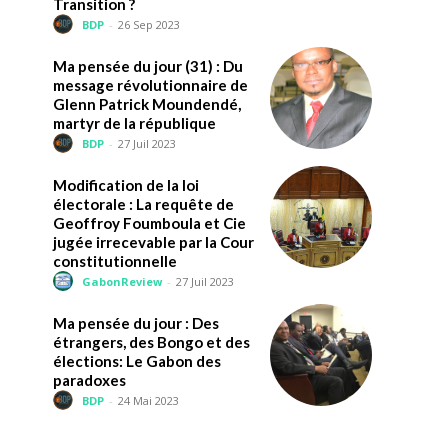
Transition ?
BDP
-
26 Sep 2023
Ma pensée du jour (31) : Du
message révolutionnaire de
Glenn Patrick Moundendé,
martyr de la république
BDP
-
27 Juil 2023
Modification de la loi
électorale : La requête de
Geoffroy Foumboula et Cie
jugée irrecevable par la Cour
constitutionnelle
GabonReview
-
27 Juil 2023
Ma pensée du jour : Des
étrangers, des Bongo et des
élections: Le Gabon des
paradoxes
BDP
-
24 Mai 2023