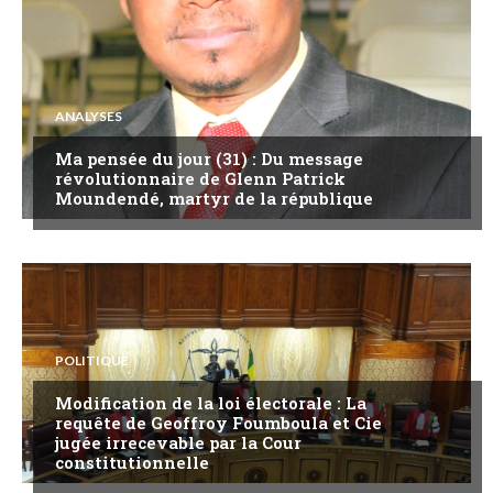
ANALYSES
Ma pensée du jour (31) : Du message
révolutionnaire de Glenn Patrick
Moundendé, martyr de la république
POLITIQUE
Modification de la loi électorale : La
requête de Geoffroy Foumboula et Cie
jugée irrecevable par la Cour
constitutionnelle