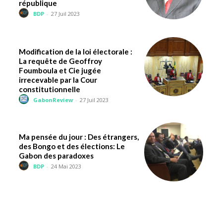
république
BDP
-
27 Juil 2023
Modification de la loi électorale :
La requête de Geoffroy
Foumboula et Cie jugée
irrecevable par la Cour
constitutionnelle
GabonReview
-
27 Juil 2023
Ma pensée du jour : Des étrangers,
des Bongo et des élections: Le
Gabon des paradoxes
BDP
-
24 Mai 2023