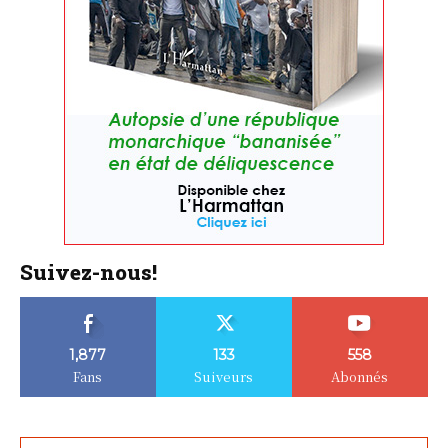
Suivez-nous!
1,877
133
558
Fans
Suiveurs
Abonnés