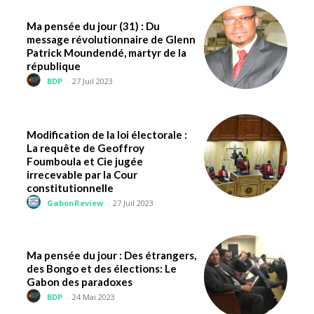
Ma pensée du jour (31) : Du
message révolutionnaire de Glenn
Patrick Moundendé, martyr de la
république
BDP
-
27 Juil 2023
Modification de la loi électorale :
La requête de Geoffroy
Foumboula et Cie jugée
irrecevable par la Cour
constitutionnelle
GabonReview
-
27 Juil 2023
Ma pensée du jour : Des étrangers,
des Bongo et des élections: Le
Gabon des paradoxes
BDP
-
24 Mai 2023