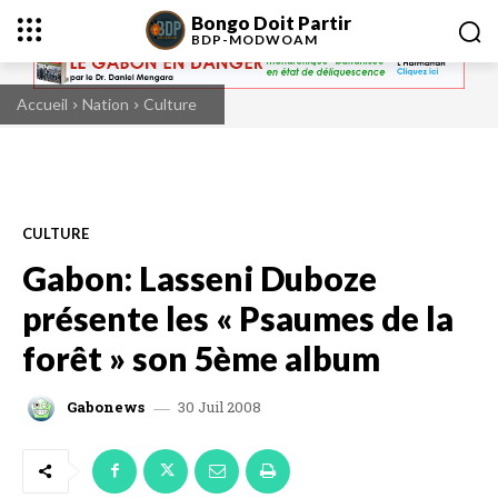
Bongo Doit Partir
BDP-
MODWOAM
Accueil
Nation
Culture
CULTURE
Gabon: Lasseni Duboze
présente les « Psaumes de la
forêt » son 5ème album
30 Juil 2008
Gabonews