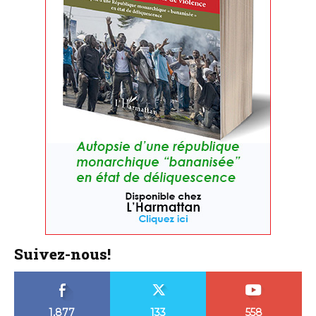
Suivez-nous!
1,877
133
558