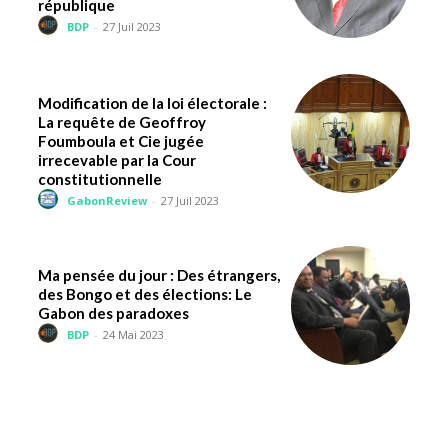
république
BDP
-
27 Juil 2023
Modification de la loi électorale :
La requête de Geoffroy
Foumboula et Cie jugée
irrecevable par la Cour
constitutionnelle
GabonReview
-
27 Juil 2023
Ma pensée du jour : Des étrangers,
des Bongo et des élections: Le
Gabon des paradoxes
BDP
-
24 Mai 2023