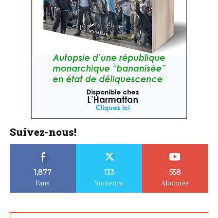
Suivez-nous!
1,877
133
558
Fans
Suiveurs
Abonnés