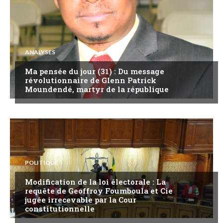
ANALYSES
Ma pensée du jour (31) : Du message
révolutionnaire de Glenn Patrick
Moundendé, martyr de la république
POLITIQUE
Modification de la loi électorale : La
requête de Geoffroy Foumboula et Cie
jugée irrecevable par la Cour
constitutionnelle