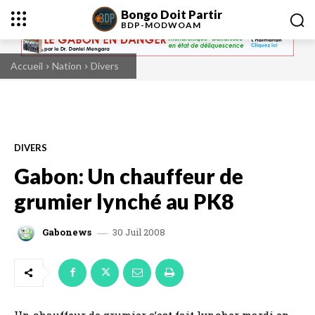
Bongo Doit Partir
BDP-
MODWOAM
Accueil
Nation
Divers
DIVERS
Gabon: Un chauffeur de
grumier lynché au PK8
30 Juil 2008
Gabonews
Un chauffeur de grumier s’est fait lyncher mardi en