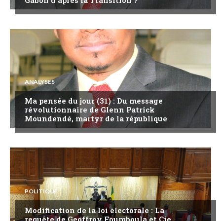
Gabon d’après la Transition ?
ANALYSES
Ma pensée du jour (31) : Du message
révolutionnaire de Glenn Patrick
Moundendé, martyr de la république
POLITIQUE
Modification de la loi électorale : La
requête de Geoffroy Foumboula et Cie