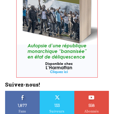
Suivez-nous!
1,877
133
558
Fans
Suiveurs
Abonnés