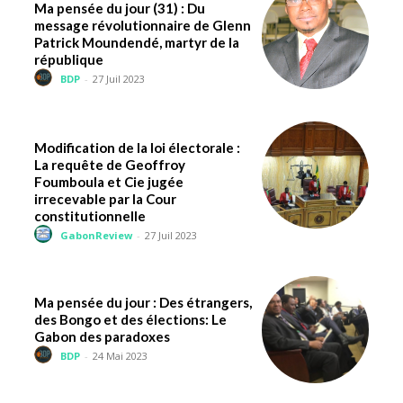
Ma pensée du jour (31) : Du
message révolutionnaire de Glenn
Patrick Moundendé, martyr de la
république
BDP
-
27 Juil 2023
Modification de la loi électorale :
La requête de Geoffroy
Foumboula et Cie jugée
irrecevable par la Cour
constitutionnelle
GabonReview
-
27 Juil 2023
Ma pensée du jour : Des étrangers,
des Bongo et des élections: Le
Gabon des paradoxes
BDP
-
24 Mai 2023