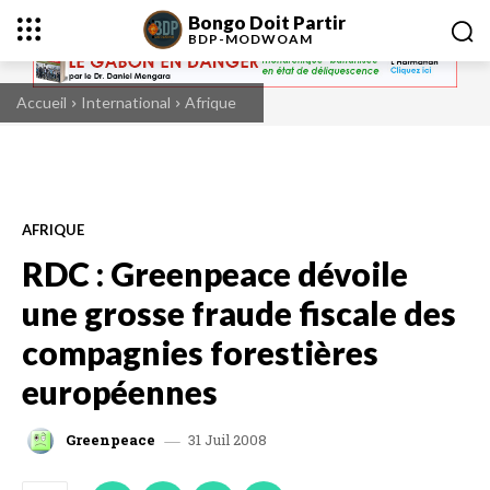
Bongo Doit Partir
BDP-
MODWOAM
Accueil
International
Afrique
AFRIQUE
RDC : Greenpeace dévoile
une grosse fraude fiscale des
compagnies forestières
européennes
31 Juil 2008
Greenpeace