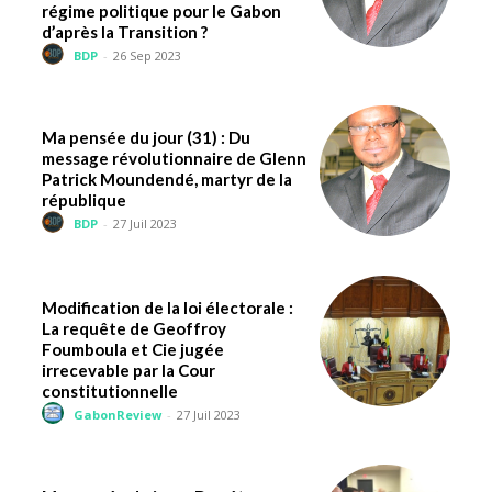
régime politique pour le Gabon
d’après la Transition ?
BDP
-
26 Sep 2023
Ma pensée du jour (31) : Du
message révolutionnaire de Glenn
Patrick Moundendé, martyr de la
république
BDP
-
27 Juil 2023
Modification de la loi électorale :
La requête de Geoffroy
Foumboula et Cie jugée
irrecevable par la Cour
constitutionnelle
GabonReview
-
27 Juil 2023