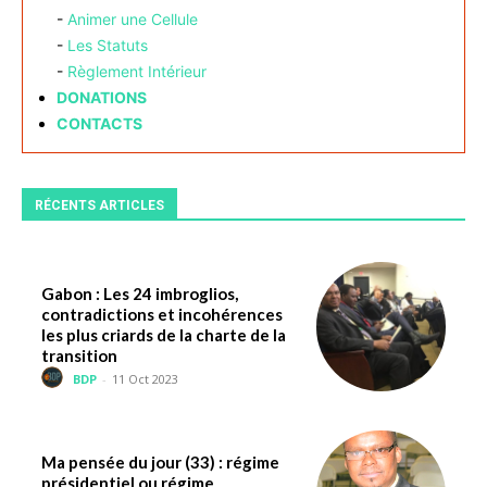
-
Animer une Cellule
-
Les Statuts
-
Règlement Intérieur
DONATIONS
CONTACTS
RÉCENTS ARTICLES
Gabon : Les 24 imbroglios,
contradictions et incohérences
les plus criards de la charte de la
transition
BDP
-
11 Oct 2023
Ma pensée du jour (33) : régime
présidentiel ou régime