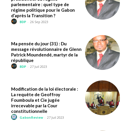
parlementaire : quel type de
régime politique pour le Gabon
d’après la Transition ?
BDP
-
26 Sep 2023
Ma pensée du jour (31) : Du
message révolutionnaire de Glenn
Patrick Moundendé, martyr de la
république
BDP
-
27 Juil 2023
Modification de la loi électorale :
La requête de Geoffroy
Foumboula et Cie jugée
irrecevable par la Cour
constitutionnelle
GabonReview
-
27 Juil 2023