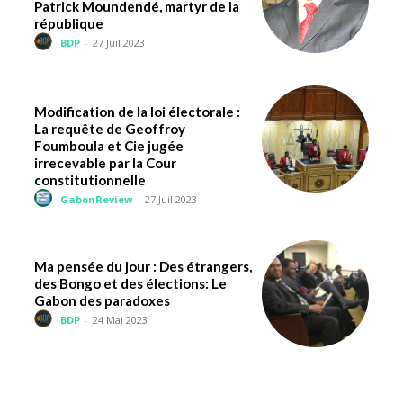
Patrick Moundendé, martyr de la
république
BDP
-
27 Juil 2023
Modification de la loi électorale :
La requête de Geoffroy
Foumboula et Cie jugée
irrecevable par la Cour
constitutionnelle
GabonReview
-
27 Juil 2023
Ma pensée du jour : Des étrangers,
des Bongo et des élections: Le
Gabon des paradoxes
BDP
-
24 Mai 2023