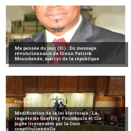
ANALYSES
Ma pensée du jour (31) : Du message
révolutionnaire de Glenn Patrick
Moundendé, martyr de la république
POLITIQUE
Modification de la loi électorale : La
requête de Geoffroy Foumboula et Cie
jugée irrecevable par la Cour
constitutionnelle