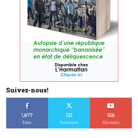
Suivez-nous!
1,877
133
558
Fans
Suiveurs
Abonnés