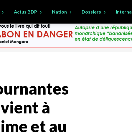
Actus BDP
Nation
Dossiers
Interna
ournantes
evient à
ime et au