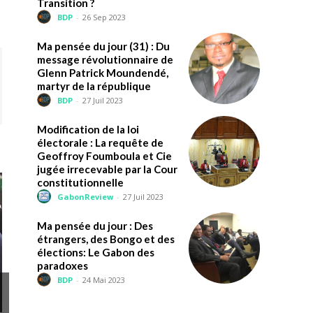
Transition ?
BDP
-
26 Sep 2023
Ma pensée du jour (31) : Du
message révolutionnaire de
Glenn Patrick Moundendé,
martyr de la république
BDP
-
27 Juil 2023
Modification de la loi
électorale : La requête de
Geoffroy Foumboula et Cie
jugée irrecevable par la Cour
constitutionnelle
GabonReview
-
27 Juil 2023
Ma pensée du jour : Des
étrangers, des Bongo et des
élections: Le Gabon des
paradoxes
BDP
-
24 Mai 2023