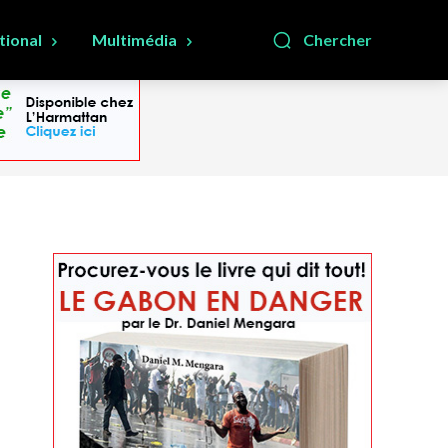
tional
Multimédia
Chercher