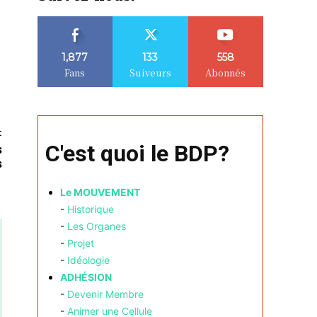
1,877
133
558
Fans
Suiveurs
Abonnés
t
C'est quoi le BDP?
s
s
Le MOUVEMENT
-
Historique
-
Les Organes
-
Projet
-
Idéologie
ADHÉSION
-
Devenir Membre
-
Animer une Cellule