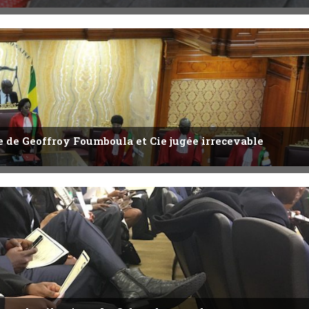
ête de Geoffroy Foumboula et Cie jugée irrecevable