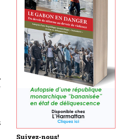
,
é
;
Suivez-nous!