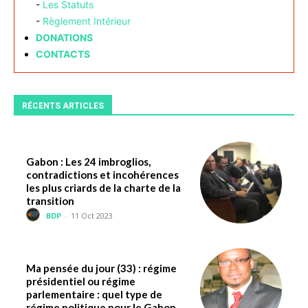
-
Les Statuts
-
Règlement Intérieur
DONATIONS
CONTACTS
RÉCENTS ARTICLES
Gabon : Les 24 imbroglios,
contradictions et incohérences
les plus criards de la charte de la
transition
BDP
-
11 Oct 2023
Ma pensée du jour (33) : régime
présidentiel ou régime
parlementaire : quel type de
régime politique pour le Gabon