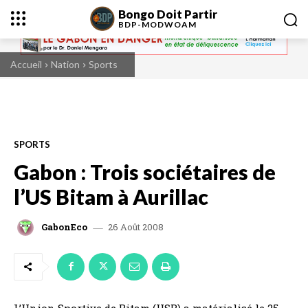
Bongo Doit Partir
BDP-
MODWOAM
Accueil
Nation
Sports
SPORTS
Gabon : Trois sociétaires de
l’US Bitam à Aurillac
26 Août 2008
GabonEco
L’Union Sportive de Bitam (USB) a matérialisé le 25