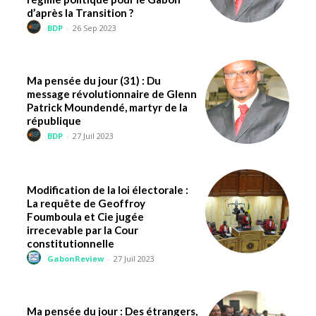
d’après la Transition ?
BDP
-
26 Sep 2023
Ma pensée du jour (31) : Du
message révolutionnaire de Glenn
Patrick Moundendé, martyr de la
république
BDP
-
27 Juil 2023
Modification de la loi électorale :
La requête de Geoffroy
Foumboula et Cie jugée
irrecevable par la Cour
constitutionnelle
GabonReview
-
27 Juil 2023
Ma pensée du jour : Des étrangers,