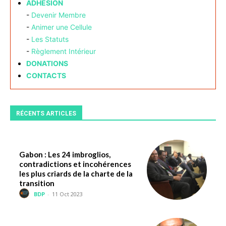
ADHÉSION
-
Devenir Membre
-
Animer une Cellule
-
Les Statuts
-
Règlement Intérieur
DONATIONS
CONTACTS
RÉCENTS ARTICLES
Gabon : Les 24 imbroglios,
contradictions et incohérences
les plus criards de la charte de la
transition
BDP
-
11 Oct 2023