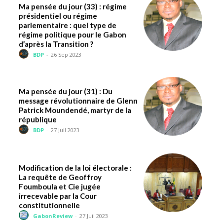
Ma pensée du jour (33) : régime
présidentiel ou régime
parlementaire : quel type de
régime politique pour le Gabon
d’après la Transition ?
BDP
-
26 Sep 2023
Ma pensée du jour (31) : Du
message révolutionnaire de Glenn
Patrick Moundendé, martyr de la
république
BDP
-
27 Juil 2023
Modification de la loi électorale :
La requête de Geoffroy
Foumboula et Cie jugée
irrecevable par la Cour
constitutionnelle
GabonReview
-
27 Juil 2023