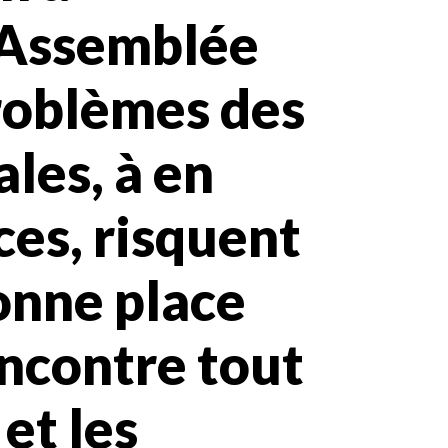
e Assemblée
roblèmes des
les, à en
ces, risquent
onne place
encontre tout
et les