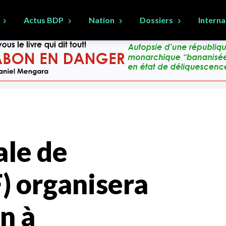
Actus BDP
Nation
Dossiers
Interna
ale de
) organisera
n à