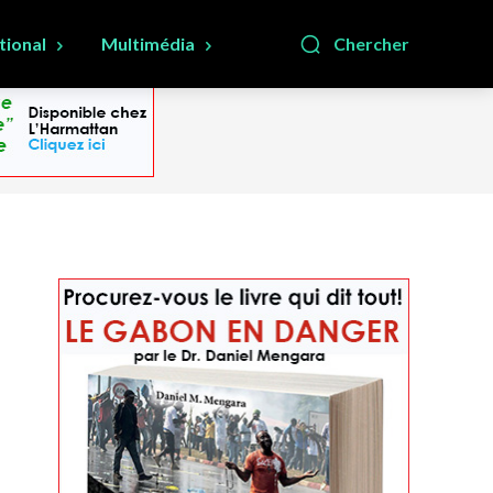
tional
Multimédia
Chercher