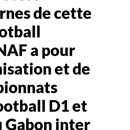
rnes de cette
otball
INAF a pour
isation et de
pionnats
ootball D1 et
u Gabon inter