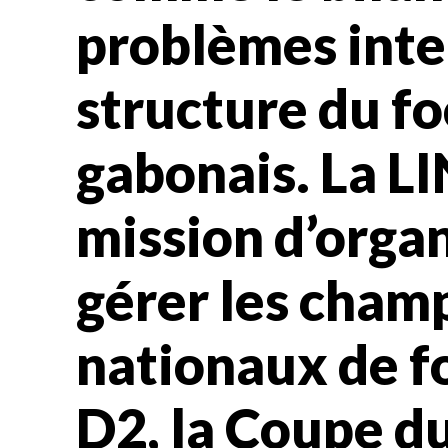
problèmes inte
structure du fo
gabonais. La L
mission d’organ
gérer les cham
nationaux de f
D2, la Coupe d