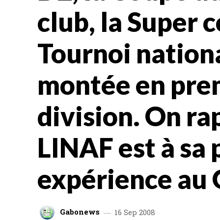
club, la Super 
Tournoi nationa
montée en pre
division. On ra
LINAF est à sa
expérience au 
Gabonews
16 Sep 2008