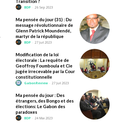
Transition ?
BDP
-
26 Sep 2023
Ma pensée du jour (31) : Du
message révolutionnaire de
Glenn Patrick Moundendé,
a
martyr de la république
BDP
-
27 Juil 2023
Modification de la loi
électorale : La requête de
Geoffroy Foumboula et Cie
jugée irrecevable par la Cour
constitutionnelle
GabonReview
-
27 Juil 2023
Ma pensée du jour : Des
étrangers, des Bongo et des
élections: Le Gabon des
paradoxes
BDP
-
24 Mai 2023