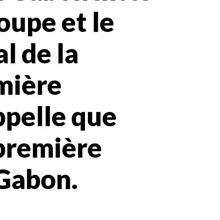
coupe et le
l de la
mière
ppelle que
 première
Gabon.