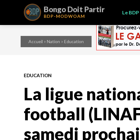
Bongo Doit Partir
Le BDP
BDP-
MODWOAM
Accueil
Nation
Education
EDUCATION
La ligue nation
football (LINAF
samedi prochai