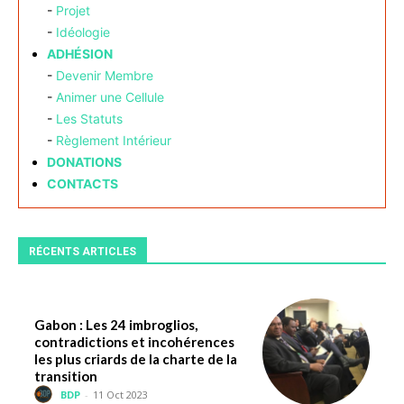
-
Projet
-
Idéologie
ADHÉSION
-
Devenir Membre
-
Animer une Cellule
-
Les Statuts
-
Règlement Intérieur
DONATIONS
CONTACTS
RÉCENTS ARTICLES
Gabon : Les 24 imbroglios,
contradictions et incohérences
les plus criards de la charte de la
transition
BDP
-
11 Oct 2023