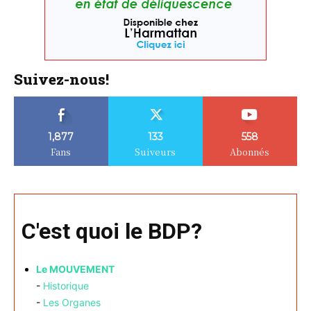
Suivez-nous!
1,877
133
558
Fans
Suiveurs
Abonnés
C'est quoi le BDP?
Le MOUVEMENT
-
Historique
-
Les Organes