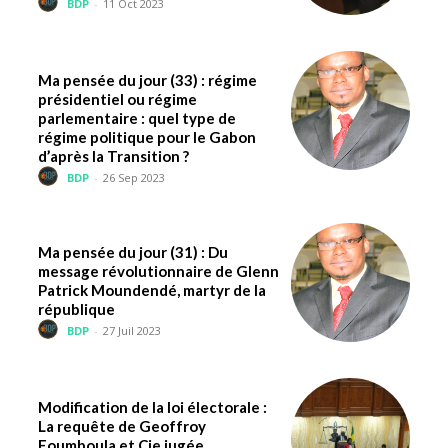
BDP
-
11 Oct 2023
Ma pensée du jour (33) : régime
présidentiel ou régime
parlementaire : quel type de
régime politique pour le Gabon
d’après la Transition ?
BDP
-
26 Sep 2023
Ma pensée du jour (31) : Du
message révolutionnaire de Glenn
Patrick Moundendé, martyr de la
république
BDP
-
27 Juil 2023
Modification de la loi électorale :
La requête de Geoffroy
Foumboula et Cie jugée