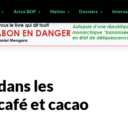
Actus BDP
Nation
Dossiers
Interna
dans les
café et cacao