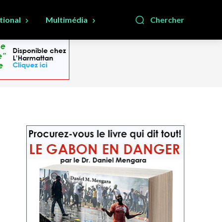
tional
Multimédia
Chercher