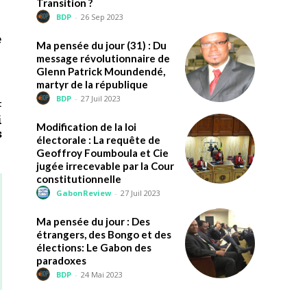
Transition ?
BDP
-
26 Sep 2023
e
Ma pensée du jour (31) : Du
message révolutionnaire de
Glenn Patrick Moundendé,
martyr de la république
BDP
-
27 Juil 2023
t
i
Modification de la loi
s
électorale : La requête de
Geoffroy Foumboula et Cie
jugée irrecevable par la Cour
constitutionnelle
GabonReview
-
27 Juil 2023
Ma pensée du jour : Des
étrangers, des Bongo et des
élections: Le Gabon des
paradoxes
BDP
-
24 Mai 2023