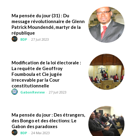
Ma pensée du jour (31) : Du
message révolutionnaire de Glenn
Patrick Moundendé, martyr de la
république
BDP
-
27 Juil 2023
Modification de la loi électorale :
La requête de Geoffroy
Foumboula et Cie jugée
irrecevable par la Cour
constitutionnelle
GabonReview
-
27 Juil 2023
Ma pensée du jour : Des étrangers,
des Bongo et des élections: Le
Gabon des paradoxes
BDP
-
24 Mai 2023