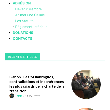
ADHÉSION
-
Devenir Membre
-
Animer une Cellule
-
Les Statuts
-
Règlement Intérieur
DONATIONS
CONTACTS
RÉCENTS ARTICLES
Gabon : Les 24 imbroglios,
contradictions et incohérences
les plus criards de la charte de la
transition
BDP
-
11 Oct 2023