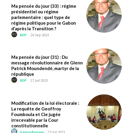
Ma pensée du jour (33) : régime
présidentiel ou régime
parlementaire : quel type de
régime politique pour le Gabon
d’après la Transition ?
BDP
-
26 Sep 2023
Ma pensée du jour (31) : Du
message révolutionnaire de Glenn
Patrick Moundendé, martyr de la
république
BDP
-
27 Juil 2023
Modification de la loi électorale :
La requête de Geoffroy
Foumboula et Cie jugée
irrecevable par la Cour
constitutionnelle
GabonReview
-
27 Juil 2023