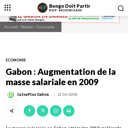
Bongo Doit Partir
BDP-
MODWOAM
Accueil
Nation
Economie
ECONOMIE
Gabon : Augmentation de la
masse salariale en 2009
21 Oct 2008
InfosPlus Gabon
La masse salariale au Gabon atteindra 320,8 milliards