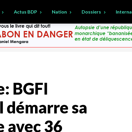
Actus BDP
Nation
Dossiers
Interna
e: BGFI
l démarre sa
 avec 36