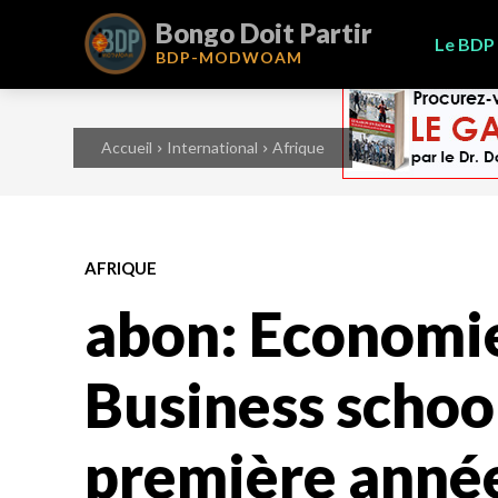
Bongo Doit Partir
Le BDP
BDP-
MODWOAM
Accueil
International
Afrique
AFRIQUE
abon: Economi
Business schoo
première année