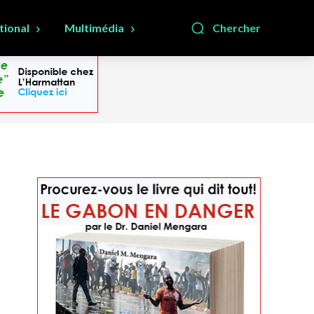
tional
Multimédia
Chercher