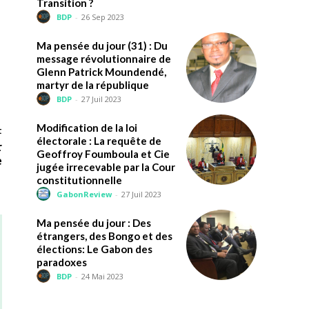
Transition ?
BDP
-
26 Sep 2023
Ma pensée du jour (31) : Du
message révolutionnaire de
Glenn Patrick Moundendé,
martyr de la république
BDP
-
27 Juil 2023
Modification de la loi
t
électorale : La requête de
r
Geoffroy Foumboula et Cie
e
jugée irrecevable par la Cour
constitutionnelle
GabonReview
-
27 Juil 2023
Ma pensée du jour : Des
étrangers, des Bongo et des
élections: Le Gabon des
paradoxes
BDP
-
24 Mai 2023