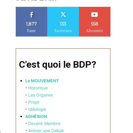
1,877
133
558
Fans
Suiveurs
Abonnés
C'est quoi le BDP?
Le MOUVEMENT
-
Historique
-
Les Organes
-
Projet
-
Idéologie
ADHÉSION
-
Devenir Membre
s
-
Animer une Cellule