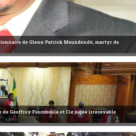
utionnaire de Glenn Patrick Moundendé, martyr de
ête de Geoffroy Foumboula et Cie jugée irrecevable