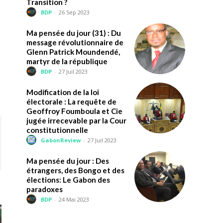
Transition ?
BDP
-
26 Sep 2023
Ma pensée du jour (31) : Du
message révolutionnaire de
Glenn Patrick Moundendé,
martyr de la république
BDP
-
27 Juil 2023
Modification de la loi
électorale : La requête de
Geoffroy Foumboula et Cie
jugée irrecevable par la Cour
constitutionnelle
GabonReview
-
27 Juil 2023
Ma pensée du jour : Des
étrangers, des Bongo et des
élections: Le Gabon des
paradoxes
BDP
-
24 Mai 2023