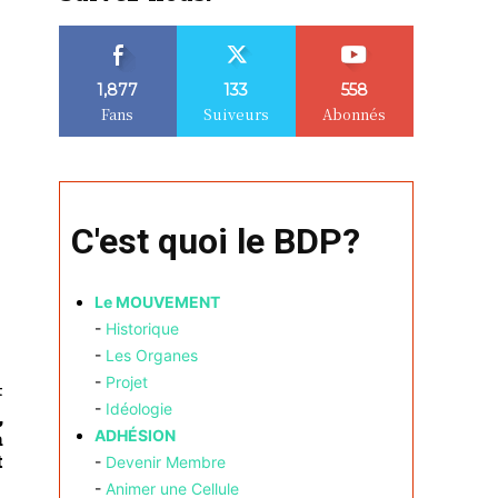
1,877
133
558
Fans
Suiveurs
Abonnés
C'est quoi le BDP?
Le MOUVEMENT
-
Historique
-
Les Organes
-
Projet
t
-
Idéologie
,
ADHÉSION
à
t
-
Devenir Membre
-
Animer une Cellule