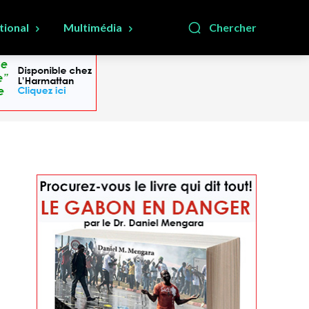
tional
Multimédia
Chercher