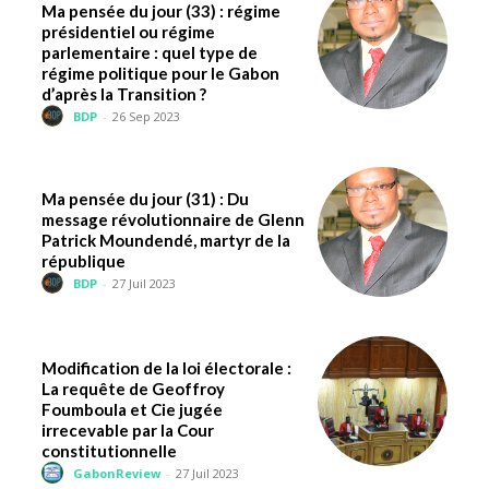
Ma pensée du jour (33) : régime
présidentiel ou régime
parlementaire : quel type de
régime politique pour le Gabon
d’après la Transition ?
BDP
-
26 Sep 2023
Ma pensée du jour (31) : Du
message révolutionnaire de Glenn
Patrick Moundendé, martyr de la
république
BDP
-
27 Juil 2023
Modification de la loi électorale :
La requête de Geoffroy
Foumboula et Cie jugée
irrecevable par la Cour
constitutionnelle
GabonReview
-
27 Juil 2023