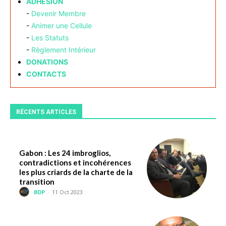
ADHÉSION
-
Devenir Membre
-
Animer une Cellule
-
Les Statuts
-
Règlement Intérieur
DONATIONS
CONTACTS
RÉCENTS ARTICLES
Gabon : Les 24 imbroglios,
contradictions et incohérences
les plus criards de la charte de la
transition
BDP
-
11 Oct 2023