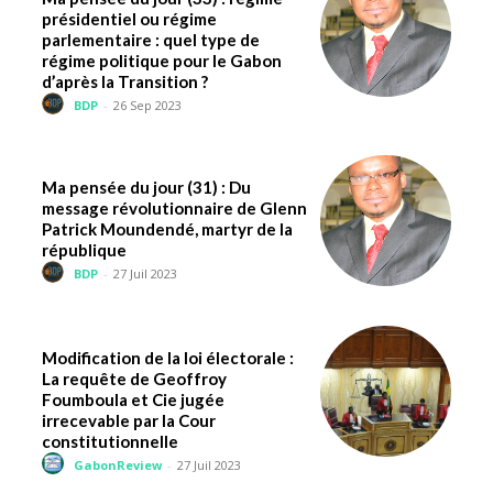
présidentiel ou régime
parlementaire : quel type de
régime politique pour le Gabon
d’après la Transition ?
BDP
-
26 Sep 2023
Ma pensée du jour (31) : Du
message révolutionnaire de Glenn
Patrick Moundendé, martyr de la
république
BDP
-
27 Juil 2023
Modification de la loi électorale :
La requête de Geoffroy
Foumboula et Cie jugée
irrecevable par la Cour
constitutionnelle
GabonReview
-
27 Juil 2023