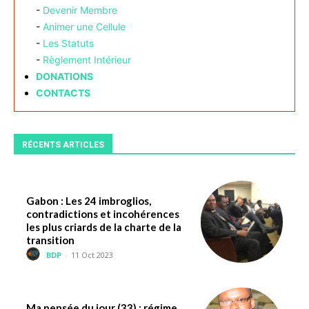
-
Devenir Membre
-
Animer une Cellule
-
Les Statuts
-
Règlement Intérieur
DONATIONS
CONTACTS
RÉCENTS ARTICLES
Gabon : Les 24 imbroglios,
contradictions et incohérences
les plus criards de la charte de la
transition
BDP
-
11 Oct 2023
Ma pensée du jour (33) : régime