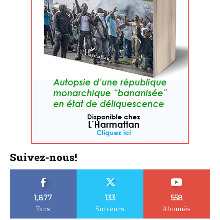
Suivez-nous!
1,877
133
558
Fans
Suiveurs
Abonnés