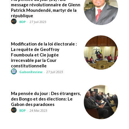
message révolutionnaire de Glenn
Patrick Moundendé, martyr de la
république
BDP
-
27 Juil 2023
Modification de la loi électorale :
La requête de Geoffroy
Foumboula et Cie jugée
irrecevable par la Cour
constitutionnelle
GabonReview
-
27 Juil 2023
Ma pensée du jour : Des étrangers,
des Bongo et des élections: Le
Gabon des paradoxes
BDP
-
24 Mai 2023