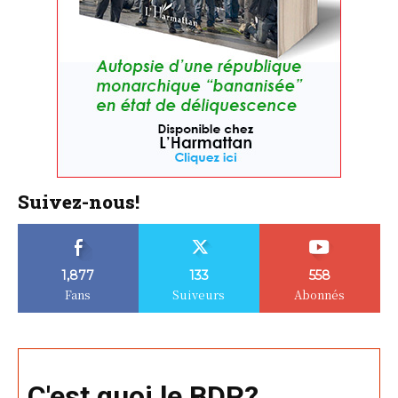
Suivez-nous!
1,877
133
558
Fans
Suiveurs
Abonnés
C'est quoi le BDP?