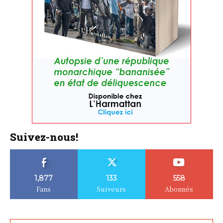
Suivez-nous!
1,877
133
558
Fans
Suiveurs
Abonnés