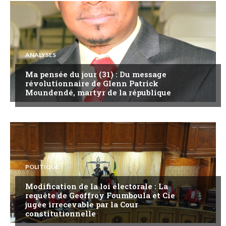
ANALYSES
Ma pensée du jour (31) : Du message
révolutionnaire de Glenn Patrick
Moundendé, martyr de la république
POLITIQUE
Modification de la loi électorale : La
requête de Geoffroy Foumboula et Cie
jugée irrecevable par la Cour
constitutionnelle