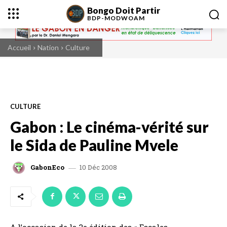
Bongo Doit Partir
BDP-
MODWOAM
Accueil
Nation
Culture
CULTURE
Gabon : Le cinéma-vérité sur
le Sida de Pauline Mvele
10 Déc 2008
GabonEco
A l’occasion de la 3e édition des « Escales