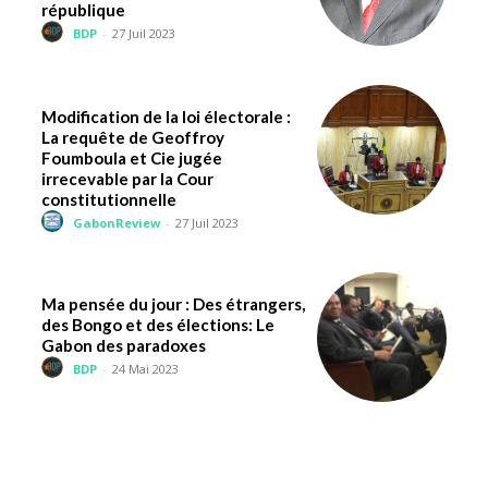
république
BDP
-
27 Juil 2023
Modification de la loi électorale :
La requête de Geoffroy
Foumboula et Cie jugée
irrecevable par la Cour
constitutionnelle
GabonReview
-
27 Juil 2023
Ma pensée du jour : Des étrangers,
des Bongo et des élections: Le
Gabon des paradoxes
BDP
-
24 Mai 2023