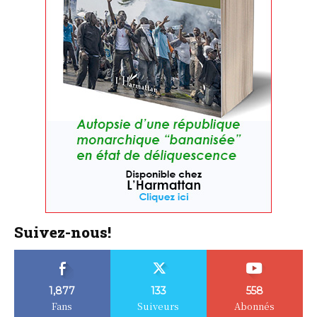
Suivez-nous!
1,877
133
558
Fans
Suiveurs
Abonnés