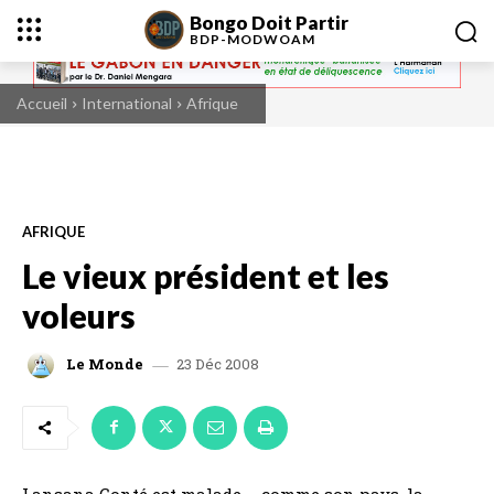
Bongo Doit Partir
BDP-
MODWOAM
Accueil
International
Afrique
AFRIQUE
Le vieux président et les
voleurs
23 Déc 2008
Le Monde
Lansana Conté est malade – comme son pays, la