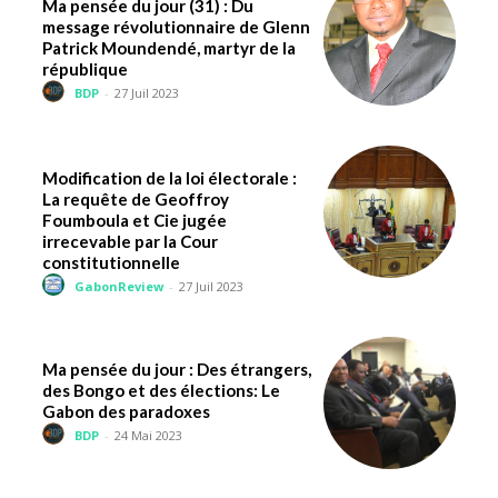
Ma pensée du jour (31) : Du
message révolutionnaire de Glenn
Patrick Moundendé, martyr de la
république
BDP
-
27 Juil 2023
Modification de la loi électorale :
La requête de Geoffroy
Foumboula et Cie jugée
irrecevable par la Cour
constitutionnelle
GabonReview
-
27 Juil 2023
Ma pensée du jour : Des étrangers,
des Bongo et des élections: Le
Gabon des paradoxes
BDP
-
24 Mai 2023